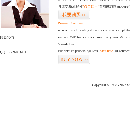
具体交易流程可
“点击这里”
查看或咨询support@
我要购买
>>
Process Overview:
4.cn is a world leading domain escrow service plat
million RMB transaction volume every year. We promi
联系我们
5 workdays.
For detailed process, you can
“visit here”
or contact
QQ：2726103981
BUY NOW
>>
Copyright © 1998 -2025 ww